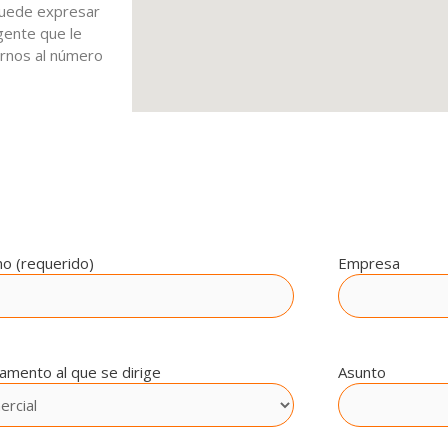
 puede expresar
gente que le
arnos al número
no (requerido)
Empresa
amento al que se dirige
Asunto